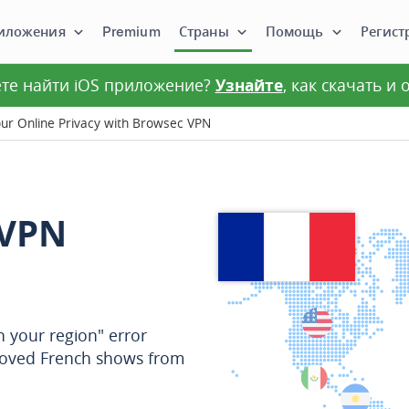
иложения
Premium
Страны
Помощь
Регист
те найти iOS приложение?
Узнайте
, как скачать и
ur Online Privacy with Browsec VPN
 VPN
n your region" error
eloved French shows from