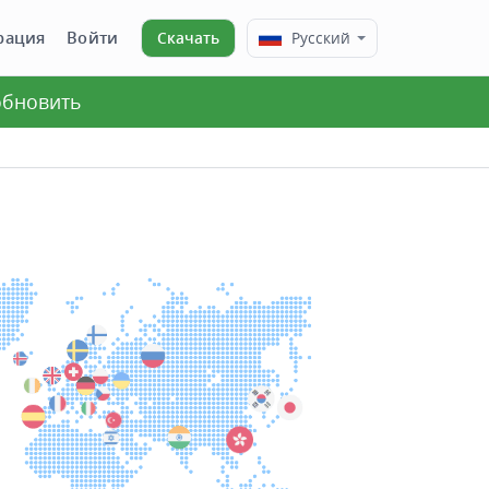
рация
Войти
Скачать
Русский
 обновить