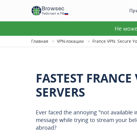
Browsec
Пр
Работает в РФ
Не може
Главная
VPN-локации
France VPN: Secure Yo
FASTEST FRANCE
SERVERS
Ever faced the annoying "not available i
message while trying to stream your b
abroad?