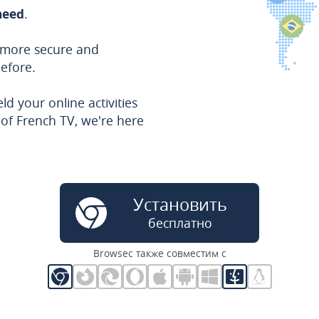
need
.
r more secure and
before.
d your online activities
e of French TV, we're here
Установить
бесплатно
Browsec также совместим с