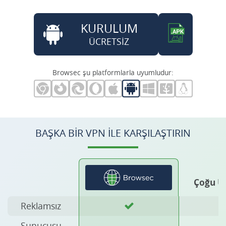
KURULUM
ÜCRETSİZ
Browsec şu platformlarla uyumludur:
BAŞKA BIR VPN ILE KARŞILAŞTIRIN
Çoğu Ü
Reklamsız
Sunucusu