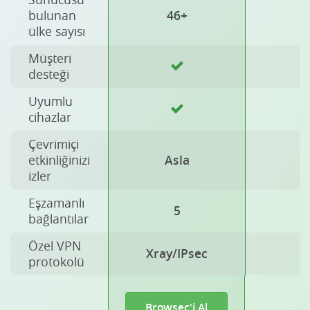
bulunan
46+
ülke sayısı
Müşteri
desteği
Uyumlu
cihazlar
Çevrimiçi
etkinliğinizi
Asla
izler
Eşzamanlı
5
bağlantılar
Özel VPN
Xray/IPsec
H
protokolü
Browsec'i Al