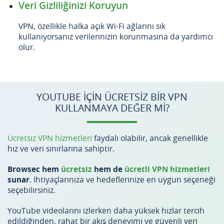
Veri Gizliliğinizi Koruyun
VPN, özellikle halka açık Wi-Fi ağlarını sık
kullanıyorsanız verilerinizin korunmasına da yardımcı
olur.
YOUTUBE IÇIN ÜCRETSIZ BIR VPN
KULLANMAYA DEĞER MI?
Ücretsiz VPN hizmetleri
faydalı olabilir, ancak genellikle
hız ve veri sınırlarına sahiptir.
Browsec hem
ücretsiz
hem de
ücretli VPN hizmetleri
sunar
. İhtiyaçlarınıza ve hedeflerinize en uygun seçeneği
seçebilirsiniz.
YouTube videolarını izlerken daha yüksek hızlar tercih
edildiğinden, rahat bir akış deneyimi ve güvenli veri